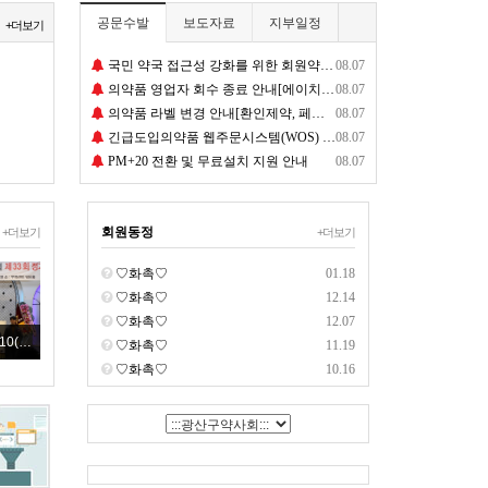
공문수발
보도자료
지부일정
+더보기
국민 약국 접근성 강화를 위한 회원약국 운영시간 현황 조사 협조 요청
08.07
의약품 영업자 회수 종료 안내[에이치엘비제약(주)-마이티셋정]
08.07
의약품 라벨 변경 안내[환인제약, 페리돌정10mg]
08.07
긴급도입의약품 웹주문시스템(WOS) 이용 안내 및 회원약국 홍보 협조 요청
08.07
PM+20 전환 및 무료설치 지원 안내
08.07
회원동정
+더보기
+더보기
♡화촉♡
01.18
♡화촉♡
12.14
♡화촉♡
12.07
2020.1.10(금) 광산구약사회 제33회 정기총회
♡화촉♡
11.19
♡화촉♡
10.16