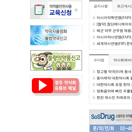
공지사항
최근게시
아시아약학연맹(FAPA) 방콕 
[협약] 첨단메디케어의
해군 약무 군무원 채용
아시아약사연맹(FAPA) 방콕 20
세계약사연맹(FIP) 몬트리올 20
수다방
약사회에바
창고형 약국]이제 동네 일매 의존
동아제약 대한약사회 콜라보제품 
대한약사회 초청 한약
영화음악에 빠진 우쿨
한잔 재스민 차에로의