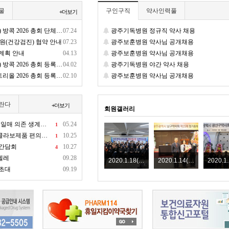
물
구인구직
약사인력풀
+더보기
2026 총회 단체등록 재안내
07.24
광주기독병원 정규직 약사 채용
원(건강검진) 협약 안내
07.23
광주보훈병원 약사님 공개채용
계획 안내
04.13
광주보훈병원 약사님 공개채용
26 총회 등록 및 초록 제출 안내
04.02
광주기독병원 야간 약사 채용
26 총회 등록 및 초록 제출 안내
02.10
광주보훈병원 약사님 공개채용
란다
+더보기
회원갤러리
 생계형 1인 약국들은?
05.24
1
편의점 기습출시에 관해서
10.25
1
 간담회
10.27
4
렐레
09.28
2020.1.18(토) 광주광역시약사회 2019년도 최종이사회
2020.1.14(화) 남구약사회 제25회 정기총회
 초대
09.19